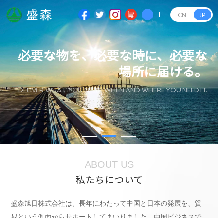
CN
JP
トップページ
必要な物を、必要な時に、必要な
場所に届ける。
私たちについて
DELIVER WHAT YOU NEED, WHEN AND WHERE YOU NEED IT.
ニュース
サービス
お問い合わせ
ABOUT US
私たちについて
盛森旭日株式会社は、長年にわたって中国と日本の発展を、貿
易という側面からサポートしてまいりました。中国ビジネスで