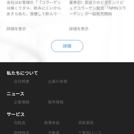
当社はお客様の「『コラーゲン
業界初！若返りのビタミン×ピ
NMNコラーゲン
販売開始
は臭くてダメ、飲みにくいから
ュアコラーゲン配合 「NMNコラ
あきらめた、我慢して飲んでい
ーゲン」が一般販売開始
るけどつらい』という声を改善
したい」という思いから、プロ
詳細を表示
詳細を表示
ジェクトがスタートしました。
当社が世界中を飛び回り、材料の
調達から研究開発を行ったコラ
詳細
ーゲンは、世界中のお客様にご
愛顧いただいています。世界レベ
ルの品質基準を審査する「モン
ドセレクション」においては、
2018年に金賞、2019年、2020年
私たちについて
には最高金賞を連続で受賞しま
会社概要
企業の栄誉
した。「NMNコラーゲン」で
は、吸収されやすく、不純物の
少ない魚の鱗だけを使用したこ
ニュース
だわりのコラーゲンに、「若返
企業情報
業界情報
りのビタミン」として海外セレ
ブにも愛用者の多い新成分
サービス
「NMN(ニコチンアミドモノヌク
レオチド)」を配合しました。さ
化粧品
健康食品
貿易業務
らに飲みやすくするために、ピ
国際物流
不動産
工業用パーツ
ーチ・マンゴー・抹茶といった