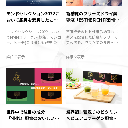
モンドセレクション2022に
新感覚のフリーズドライ美
おいて銀賞を受賞したこと
容液「ESTHE RICH PREMIUM
をご報告いたします。
ESSENCE EX」誕生
モンドセレクション2022におい
整肌成分のヒト幹細胞培養液エ
てNMNコラーゲン(抹茶、マンゴ
キスを配合した防腐剤フリーの
ー、ピーチ)の３種とも昨年にひ
美容液を、作りたてのまま国内
きつづき銀賞を受賞したことを
でフリーズドライ加工しまし
ご報告いたします。
た。保湿成分や美白成分などの
詳細を表示
詳細を表示
美容成分を凝縮して配合。ナノ
メートルマイクロカプセル浸透
技術で皮膚自体の細胞活性を深
層まで蘇らせ、皮膚を再生する
ことで肌（角質）の隅々にまで
浸透し、透明感のある潤
世界中で注目の成分
業界初！若返りのビタミン
『NMN』配合のおいしいお
×ピュアコラーゲン配合
手軽ドリンクスティック
「NMNコラーゲン」が一般